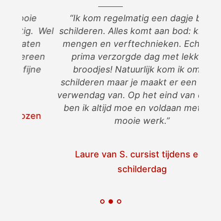
ie
“Ik kom regelmatig een dagje bij je
“Ik 
g. Wel
schilderen. Alles komt aan bod: kleuren
kijk 
ten
mengen en verftechnieken. Echt een
veel 
reen
prima verzorgde dag met lekkere
dem
jne
broodjes! Natuurlijk kom ik om te
maxi
schilderen maar je maakt er een echte
verwendag van. Op het eind van de dag
ben ik altijd moe en voldaan met mijn
zen
mooie werk.”
Laure van S. cursist tijdens een
schilderdag