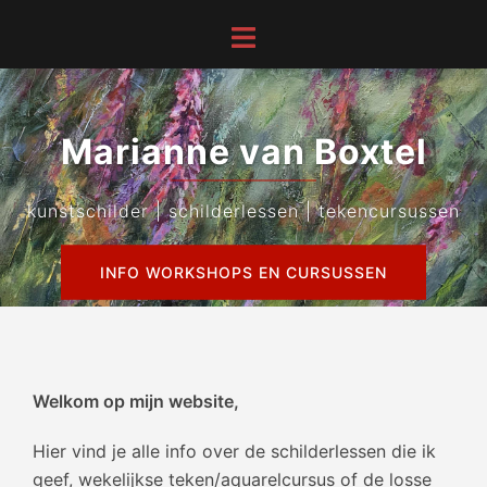
Ga
Toggle
naar
menu
de
inhoud
Marianne van Boxtel
kunstschilder | schilderlessen | tekencursussen
INFO WORKSHOPS EN CURSUSSEN
Welkom op mijn website,
Hier vind je alle info over de schilderlessen die ik
geef, wekelijkse teken/aquarelcursus of de losse