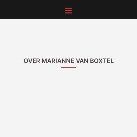
Ga
Toggle
naar
menu
de
inhoud
OVER MARIANNE VAN BOXTEL