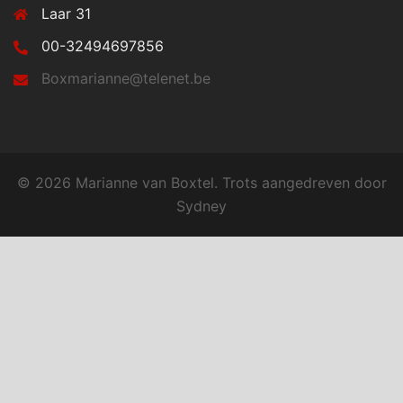
Laar 31
00-32494697856
Boxmarianne@telenet.be
© 2026 Marianne van Boxtel. Trots aangedreven door
Sydney