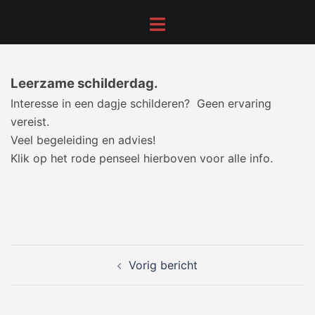
Ga
Toggle
naar
menu
de
inhoud
Leerzame schilderdag.
Interesse in een dagje schilderen? Geen ervaring
vereist.
Veel begeleiding en advies!
Klik op het rode penseel hierboven voor alle info.
Bericht
Vorig bericht