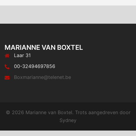
navigati
MARIANNE VAN BOXTEL
Laar 31
00-32494697856
Boxmarianne@telenet.be
© 2026 Marianne van Boxtel. Trots aangedreven door
Sydney