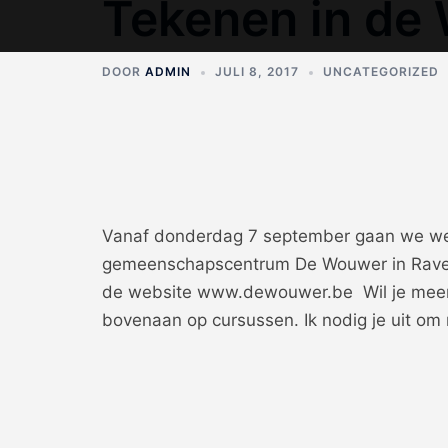
Tekenen in de
Ga
naar
de
DOOR
ADMIN
JULI 8, 2017
UNCATEGORIZED
inhoud
Vanaf donderdag 7 september gaan we weer
gemeenschapscentrum De Wouwer in Ravels. 
de website www.dewouwer.be Wil je meer 
bovenaan op cursussen. Ik nodig je uit om